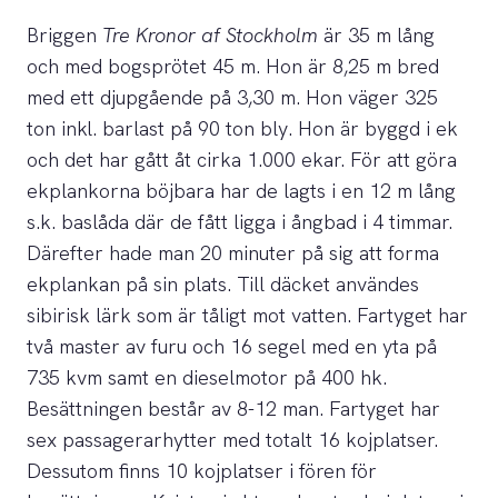
Briggen
Tre Kronor af Stockholm
är 35 m lång
och med bogsprötet 45 m. Hon är 8,25 m bred
med ett djupgående på 3,30 m. Hon väger 325
ton inkl. barlast på 90 ton bly. Hon är byggd i ek
och det har gått åt cirka 1.000 ekar. För att göra
ekplankorna böjbara har de lagts i en 12 m lång
s.k. baslåda där de fått ligga i ångbad i 4 timmar.
Därefter hade man 20 minuter på sig att forma
ekplankan på sin plats. Till däcket användes
sibirisk lärk som är tåligt mot vatten. Fartyget har
två master av furu och 16 segel med en yta på
735 kvm samt en dieselmotor på 400 hk.
Besättningen består av 8-12 man. Fartyget har
sex passagerarhytter med totalt 16 kojplatser.
Dessutom finns 10 kojplatser i fören för