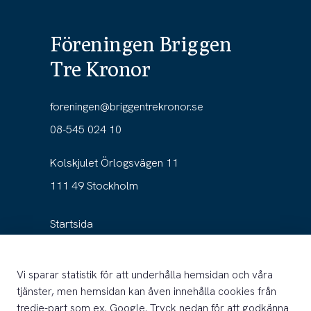
Föreningen Briggen
Tre Kronor
foreningen@briggentrekronor.se
08-545 024 10
Kolskjulet Örlogsvägen 11
111 49 Stockholm
Startsida
Föreningen
Vi sparar statistik för att underhålla hemsidan och våra
Fartyget
tjänster, men hemsidan kan även innehålla cookies från
tredje-part som ex. Google. Tryck nedan för att godkänna
Nyheter