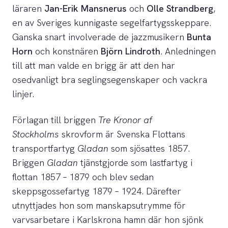
läraren
Jan-Erik Mansnerus
och
Olle Strandberg
,
en av Sveriges kunnigaste segelfartygsskeppare.
Ganska snart involverade de jazzmusikern
Bunta
Horn
och konstnären
Björn Lindroth
. Anledningen
till att man valde en brigg är att den har
osedvanligt bra seglingsegenskaper och vackra
linjer.
Förlagan till briggen
Tre Kronor af
Stockholms
skrovform är Svenska Flottans
transportfartyg
Gladan
som sjösattes 1857.
Briggen
Gladan
tjänstgjorde som lastfartyg i
flottan 1857 – 1879 och blev sedan
skeppsgossefartyg 1879 – 1924. Därefter
utnyttjades hon som manskapsutrymme för
varvsarbetare i Karlskrona hamn där hon sjönk