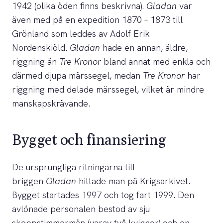
1942 (olika öden finns beskrivna).
Gladan
var
även med på en expedition 1870 – 1873 till
Grönland som leddes av Adolf Erik
Nordenskiöld.
Gladan
hade en annan, äldre,
riggning än
Tre Kronor
bland annat med enkla och
därmed djupa märssegel, medan
Tre Kronor
har
riggning med delade märssegel, vilket är mindre
manskapskrävande.
Bygget och finansiering
De ursprungliga ritningarna till
briggen
Gladan
hittade man på Krigsarkivet.
Bygget startades 1997 och tog fart 1999. Den
avlönade personalen bestod av sju
skeppstimmermän (varav två kvinnor) och en