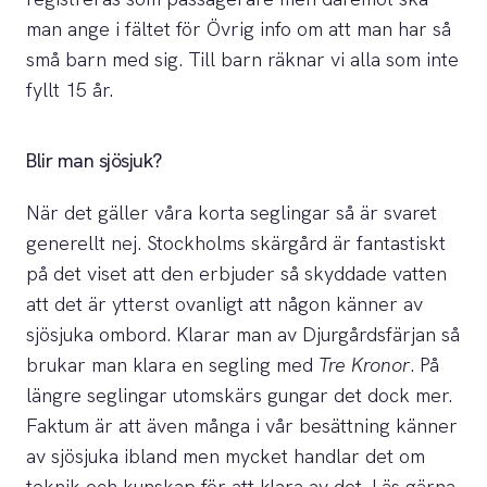
man ange i fältet för Övrig info om att man har så
små barn med sig. Till barn räknar vi alla som inte
fyllt 15 år.
Blir man sjösjuk?
När det gäller våra korta seglingar så är svaret
generellt nej. Stockholms skärgård är fantastiskt
på det viset att den erbjuder så skyddade vatten
att det är ytterst ovanligt att någon känner av
sjösjuka ombord. Klarar man av Djurgårdsfärjan så
brukar man klara en segling med
Tre Kronor
. På
längre seglingar utomskärs gungar det dock mer.
Faktum är att även många i vår besättning känner
av sjösjuka ibland men mycket handlar det om
teknik och kunskap för att klara av det. Läs gärna