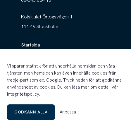
08-545 024 10
Kolskjulet Örlogsvägen 11
111 49 Stockholm
Startsida
Föreningen
Vi sparar statistik för att underhålla hemsidan och våra
Fartyget
tjänster, men hemsidan kan även innehålla cookies från
Nyheter
tredje-part som ex. Google. Tryck nedan för att godkänna
användandet av cookies. Du kan läsa mer om detta i vår
Integritetspolicy
integritetspolicy
.
Anpassa
GODKÄNN ALLA
© 2026 Föreningen Briggen Tre Kronor