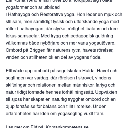
yogaformer och är utbildad
i Hathayoga och Restorative yoga. Hon leder en mjuk och
stillsam, men samtidigt fysisk och utforskande yoga med
rötter i hathayogan, där styrka, rörlighet, balans och inre
fokus samspelar. Med trygg och pedagogisk guidning
välkomnas både nybörjare och mer vana yogautövare.
Ombord på Briggen får naturens rytm, havets rörelser,
vinden och stillheten bli en del av yogans flöde.
Elif växte upp ombord på segelskutan Hulda. Havet och
seglingen var vardag, där rörelsen i skrovet, vindens
skiftningar och relationen mellan människor, fartyg och
natur tidigt formade hennes förhållningssätt. Uppväxten
till sjöss har skapat en naturlig trygghet ombord och en
djup förståelse för balans och tillit i rörelse. Ur den
erfarenheten har idén om yogasegling vuxit fram.
Läs mer om Elif på:
Komankompetens.se