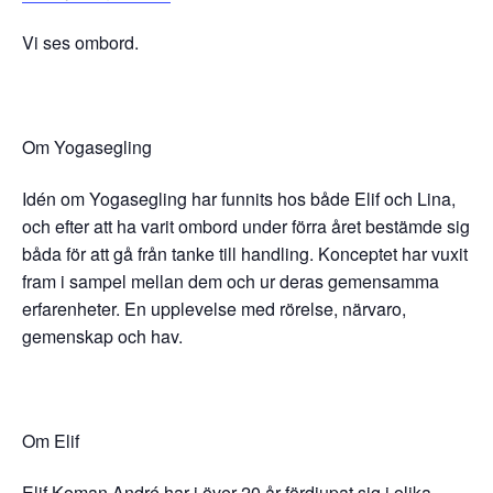
Vi ses ombord.
Om Yogasegling
Idén om Yogasegling har funnits hos både Elif och Lina,
och efter att ha varit ombord under förra året bestämde sig
båda för att gå från tanke till handling. Konceptet har vuxit
fram i sampel mellan dem och ur deras gemensamma
erfarenheter. En upplevelse med rörelse, närvaro,
gemenskap och hav.
Om Elif
Elif Koman André har i över 20 år fördjupat sig i olika