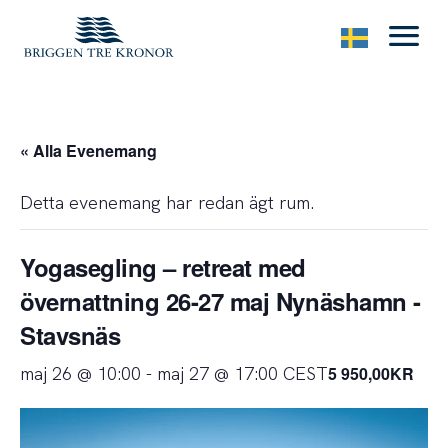
menu
« Alla Evenemang
Detta evenemang har redan ägt rum.
Yogasegling – retreat med
övernattning 26-27 maj Nynäshamn -
Stavsnäs
maj 26 @ 10:00
-
maj 27 @ 17:00
CEST
5 950,00KR