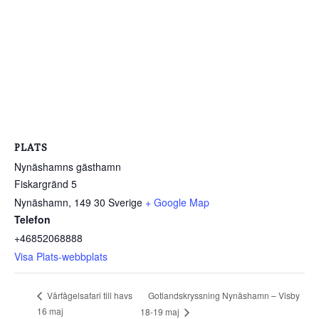
PLATS
Nynäshamns gästhamn
Fiskargränd 5
Nynäshamn
,
149 30
Sverige
+ Google Map
Telefon
+46852068888
Visa Plats-webbplats
Gotlandskryssning Nynäshamn – Visby
Vårfågelsafari till havs
16 maj
18-19 maj