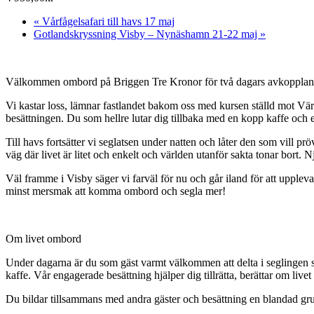
«
Vårfågelsafari till havs 17 maj
Gotlandskryssning Visby – Nynäshamn 21-22 maj
»
Välkommen ombord på Briggen Tre Kronor för två dagars avkopplande 
Vi kastar loss, lämnar fastlandet bakom oss med kursen ställd mot Vär
besättningen. Du som hellre lutar dig tillbaka med en kopp kaffe och e
Till havs fortsätter vi seglatsen under natten och låter den som vill prö
väg där livet är litet och enkelt och världen utanför sakta tonar bort
Väl framme i Visby säger vi farväl för nu och går iland för att upple
minst mersmak att komma ombord och segla mer!
Om livet ombord
Under dagarna är du som gäst varmt välkommen att delta i seglingen s
kaffe. Vår engagerade besättning hjälper dig tillrätta, berättar om live
Du bildar tillsammans med andra gäster och besättning en blandad grup