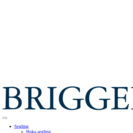
Segling
Boka segling