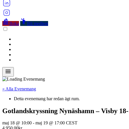
sailing
emoji_people
Boka
Bli medlem
menu
« Alla Evenemang
Detta evenemang har redan ägt rum.
Gotlandskryssning Nynäshamn – Visby 18
maj 18 @ 10:00
-
maj 19 @ 17:00
CEST
4 950,00kr