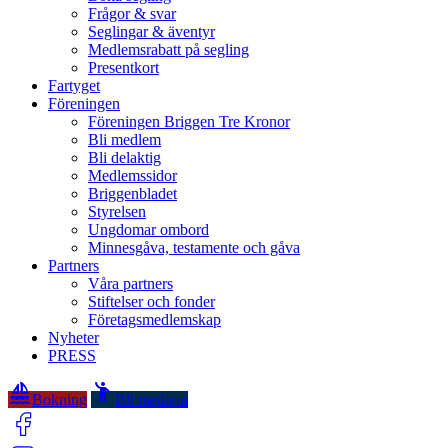
Frågor & svar
Seglingar & äventyr
Medlemsrabatt på segling
Presentkort
Fartyget
Föreningen
Föreningen Briggen Tre Kronor
Bli medlem
Bli delaktig
Medlemssidor
Briggenbladet
Styrelsen
Ungdomar ombord
Minnesgåva, testamente och gåva
Partners
Våra partners
Stiftelser och fonder
Företagsmedlemskap
Nyheter
PRESS
sailing
emoji_people
Bokning
Bli medlem