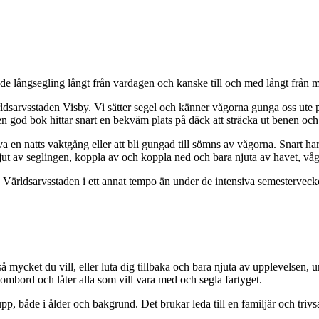
långsegling långt från vardagen och kanske till och med långt från m
ldsarvsstaden Visby. Vi sätter segel och känner vågorna gunga oss ute p
n god bok hittar snart en bekväm plats på däck att sträcka ut benen och
va en natts vaktgång eller att bli gungad till sömns av vågorna. Snart har 
. Njut av seglingen, koppla av och koppla ned och bara njuta av havet, v
va Världsarvsstaden i ett annat tempo än under de intensiva semestervec
å mycket du vill, eller luta dig tillbaka och bara njuta av upplevels
t ombord och låter alla som vill vara med och segla fartyget.
p, både i ålder och bakgrund. Det brukar leda till en familjär och trivs