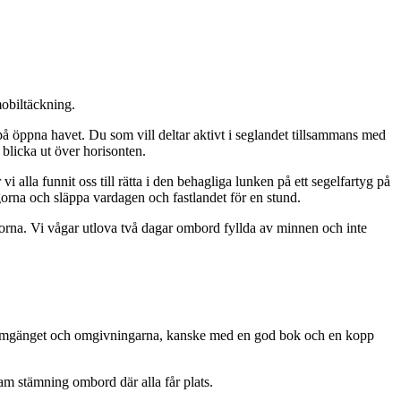
obiltäckning.
å öppna havet. Du som vill deltar aktivt i seglandet tillsammans med
 blicka ut över horisonten.
vi alla funnit oss till rätta i den behagliga lunken på ett segelfartyg på
ågorna och släppa vardagen och fastlandet för en stund.
korna. Vi vågar utlova två dagar ombord fyllda av minnen och inte
en, umgänget och omgivningarna, kanske med en god bok och en kopp
am stämning ombord där alla får plats.