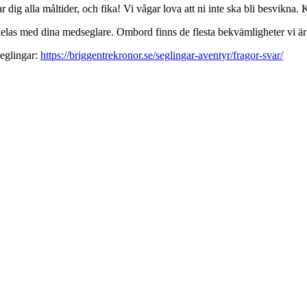
ar dig alla måltider, och fika! Vi vågar lova att ni inte ska bli besvikna
elas med dina medseglare. Ombord finns de flesta bekvämligheter vi är va
seglingar:
https://briggentrekronor.se/seglingar-aventyr/fragor-svar/