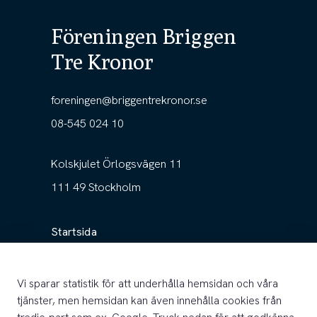
Föreningen Briggen
Tre Kronor
foreningen@briggentrekronor.se
08-545 024 10
Kolskjulet Örlogsvägen 11
111 49 Stockholm
Startsida
Föreningen
Vi sparar statistik för att underhålla hemsidan och våra
Fartyget
tjänster, men hemsidan kan även innehålla cookies från
Nyheter