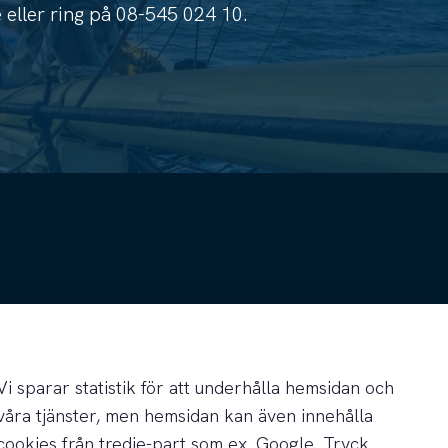
e
eller ring på
08-545 024 10
.
Vi sparar statistik för att underhålla hemsidan och
våra tjänster, men hemsidan kan även innehålla
cookies från tredje-part som ex. Google. Tryck