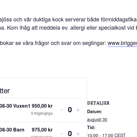
ll sjöss och vår duktiga kock serverar både förmiddagsfik
kna. Kom ihåg att meddela ev. allergi eller specialkost vid
bokar se våra frågor och svar om seglingar:
www.briggen
tter
DETALJER
08-30 Vuxen
1 950,00
kr
Minska
Increase
-
+
Datum:
Antal
6
tillgängliga
biljettantalet
ticket
augusti 30
Tid:
för
quantity
08-30 Barn
975,00
kr
Minska
Increase
-
+
10:00 - 17:00
CEST
6
tillgängliga