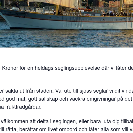
ronor för en heldags seglingsupplevelse där vi låter
r sakta ut från staden. Väl ute till sjöss seglar vi dit vind
d god mat, gott sällskap och vackra omgivningar på det 
 fruktträdgårdar.
lkommen att delta i seglingen, eller bara luta dig tillb
l rätta, berättar om livet ombord och låter alla som vill v