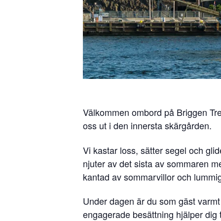
Välkommen ombord på Briggen Tre K
oss ut i den innersta skärgården.
Vi kastar loss, sätter segel och glide
njuter av det sista av sommaren me
kantad av sommarvillor och lummiga
Under dagen är du som gäst varmt vä
engagerade besättning hjälper dig til