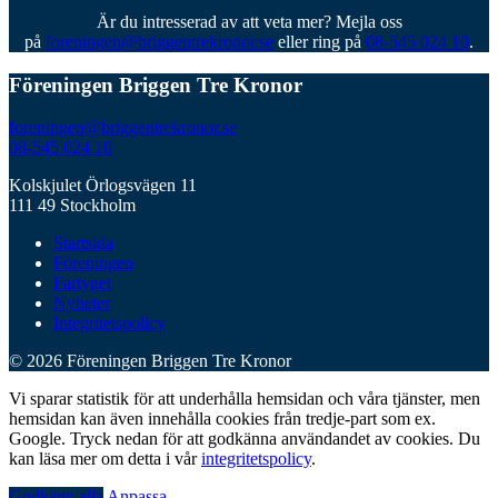
Är du intresserad av att veta mer? Mejla oss
på
foreningen@briggentrekronor.se
eller ring på
08-545 024 10
.
Föreningen Briggen Tre Kronor
foreningen@briggentrekronor.se
08-545 024 10
Kolskjulet Örlogsvägen 11
111 49 Stockholm
Startsida
Föreningen
Fartyget
Nyheter
Integritetspolicy
© 2026 Föreningen Briggen Tre Kronor
Vi sparar statistik för att underhålla hemsidan och våra tjänster, men
hemsidan kan även innehålla cookies från tredje-part som ex.
Google. Tryck nedan för att godkänna användandet av cookies. Du
kan läsa mer om detta i vår
integritetspolicy
.
Godkänn alla
Anpassa