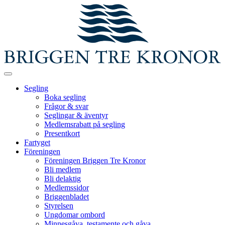
Segling
Boka segling
Frågor & svar
Seglingar & äventyr
Medlemsrabatt på segling
Presentkort
Fartyget
Föreningen
Föreningen Briggen Tre Kronor
Bli medlem
Bli delaktig
Medlemssidor
Briggenbladet
Styrelsen
Ungdomar ombord
Minnesgåva, testamente och gåva