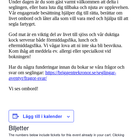
Under dagen är du som gäst varmt välkommen att delta i
seglingen, eller bara luta dig tillbaka och njuta av upplevelsen.
Vår engagerade besättning hjälper dig till rätta, berättar om
livet ombord och låter alla som vill vara med och hjälpa till att
segla fartyget.
God mat är en viktig del av livet till sjöss och vår duktiga
kock serverar både förmiddagsfika, lunch och
eftermiddagsfika. Vi vågar lova att ni inte ska bli besvikna.
Kom ihåg att meddela ev. allergi eller specialkost vid
bokningen!
Har du några funderingar innan du bokar se våra frågor och
svar om seglingar:
https://briggentrekronor.se/seglingar-
aventyr/fragor-svar/
Vi ses ombord!
Lägg till i kalender
Biljetter
The numbers below include tickets for this event already in your cart. Clicking