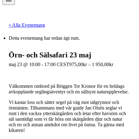
« Alla Evenemang
Detta evenemang har redan ägt rum.
Örn- och Sälsafari 23 maj
maj 23 @ 10:00
-
17:00
CEST
975,00kr – 1 950,00kr
Välkommen ombord på Briggen Tre Kronor för en heldags
avkopplande seglingsäventyr och en sällsynt naturupplevelse.
Vi kastar loss och sätter segel på väg mot sälgrynnor och
örnnästen. Tillsammans med vår guide Jan Olsén seglar vi
runt i den vackra ytterskärgården och letar efter havsörn och
säl samtidigt som vi får höra om skärgården djur och natur
och en och annan anekdot om livet på öarna. Ta gärna med
kikaren!