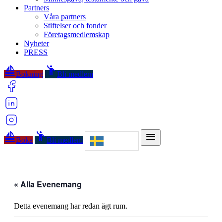
Partners
Våra partners
Stiftelser och fonder
Företagsmedlemskap
Nyheter
PRESS
sailing
emoji_people
Bokning
Bli medlem
sailing
emoji_people
menu
Boka
Bli medlem
« Alla Evenemang
Detta evenemang har redan ägt rum.