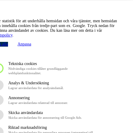
Försommarsegling i Stockholm 31 maj
Yogasegling 28 maj
r statistik för att underhålla hemsidan och våra tjänster, men hemsidan
 innehålla cookies från tredje-part som ex. Google. Tryck nedan för
änna användandet av cookies. Du kan läsa mer om detta i vår
tspolicy
.
 alla
Anpassa
Kontakta oss
Tekniska cookies
Är du intresserad av att veta mer? Mejla oss
Nödvändiga cookies tillåter grundläggande
på
foreningen@briggentrekronor.se
eller ring på
08-545 024 10
.
webbplatsfunktionalitet.
Föreningen Briggen Tre Kronor
Analys & Undersökning
Lagrar användardata för analysändamål.
foreningen@briggentrekronor.se
Annonsering
08-545 024 10
Lagrar användardata relaterad till annonser.
Kolskjulet Örlogsvägen 11
Skicka användardata
111 49 Stockholm
Skicka användardata för annonsering till Google Ads.
Startsida
Riktad marknadsföring
Föreningen
Skicka användardata för personliga annonser (retargeting) till