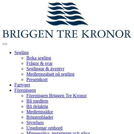
Segling
Boka segling
Frågor & svar
Seglingar & äventyr
Medlemsrabatt på segling
Presentkort
Fartyget
Föreningen
Föreningen Briggen Tre Kronor
Bli medlem
Bli delaktig
Medlemssidor
Briggenbladet
Styrelsen
Ungdomar ombord
Minnesgåva, testamente och gåva