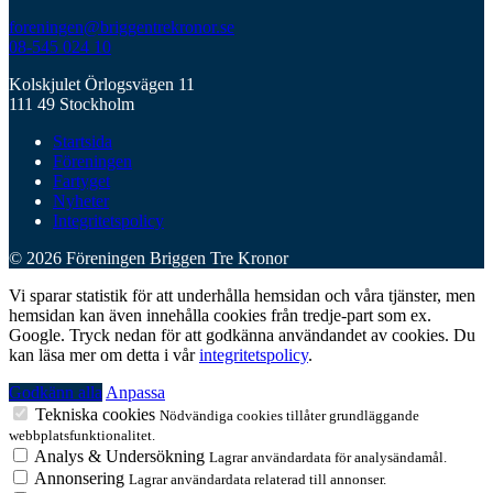
foreningen@briggentrekronor.se
08-545 024 10
Kolskjulet Örlogsvägen 11
111 49 Stockholm
Startsida
Föreningen
Fartyget
Nyheter
Integritetspolicy
© 2026 Föreningen Briggen Tre Kronor
Vi sparar statistik för att underhålla hemsidan och våra tjänster, men
hemsidan kan även innehålla cookies från tredje-part som ex.
Google. Tryck nedan för att godkänna användandet av cookies. Du
kan läsa mer om detta i vår
integritetspolicy
.
Godkänn alla
Anpassa
Tekniska cookies
Nödvändiga cookies tillåter grundläggande
webbplatsfunktionalitet.
Analys & Undersökning
Lagrar användardata för analysändamål.
Annonsering
Lagrar användardata relaterad till annonser.