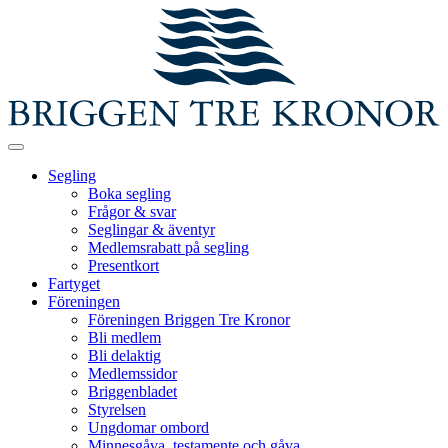
Segling
Boka segling
Frågor & svar
Seglingar & äventyr
Medlemsrabatt på segling
Presentkort
Fartyget
Föreningen
Föreningen Briggen Tre Kronor
Bli medlem
Bli delaktig
Medlemssidor
Briggenbladet
Styrelsen
Ungdomar ombord
Minnesgåva, testamente och gåva