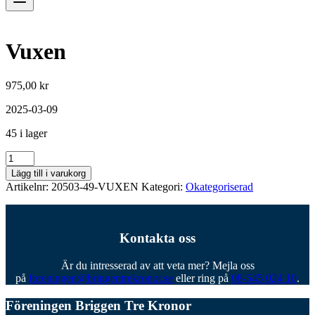
Vuxen
975,00
kr
2025-03-09
45 i lager
Vuxen
mängd
Lägg till i varukorg
Artikelnr:
20503-49-VUXEN
Kategori:
Okategoriserad
Kontakta oss
Är du intresserad av att veta mer? Mejla oss
på
foreningen@briggentrekronor.se
eller ring på
08-545 024 10
.
Föreningen Briggen Tre Kronor