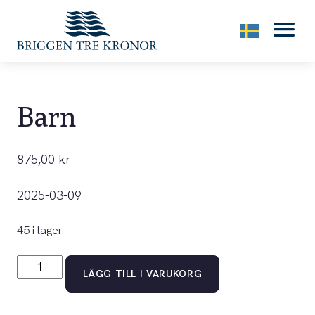
menu
Barn
875,00
kr
2025-03-09
45 i lager
Barn
LÄGG TILL I VARUKORG
mängd