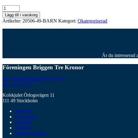
Barn
mängd
Lägg till i varukorg
Artikelnr:
20506-49-BARN
Kategori:
Okategoriserad
Är du intresserad 
Föreningen Briggen Tre Kronor
foreningen@briggentrekronor.se
08-545 024 10
Kolskjulet Örlogsvägen 11
111 49 Stockholm
Startsida
Föreningen
Fartyget
Nyheter
Integritetspolicy