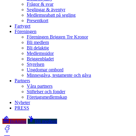
Frågor & svar
Seglingar & äventyr
Medlemsrabatt på segling
Presentkort
Fartyget
Föreningen
Föreningen Briggen Tre Kronor
Bli medlem
Bli delaktig
Medlemssidor
Briggenbladet
Styrelsen
Ungdomar ombord
Minnesgåva, testamente och gåva
Partners
Våra partners
Stiftelser och fonder
Företagsmedlemskap
Nyheter
PRESS
sailing
emoji_people
Bokning
Bli medlem