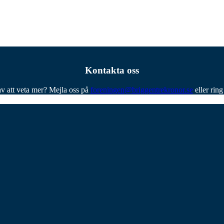
Kontakta oss
av att veta mer? Mejla oss på
foreningen@briggentrekronor.se
eller rin