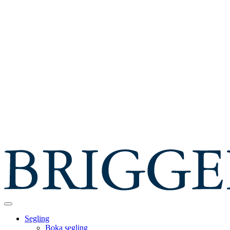
Segling
Boka segling