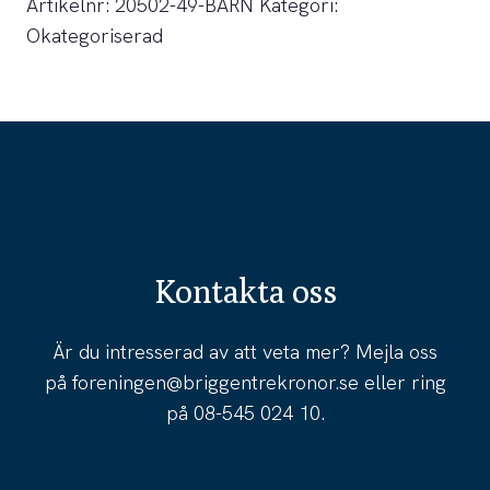
Artikelnr:
20502-49-BARN
Kategori:
Okategoriserad
Kontakta oss
Är du intresserad av att veta mer? Mejla oss
på
foreningen@briggentrekronor.se
eller ring
på
08-545 024 10
.