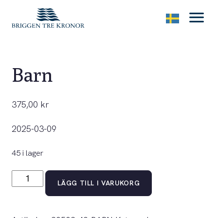
menu
Barn
375,00
kr
2025-03-09
45 i lager
Barn
LÄGG TILL I VARUKORG
mängd