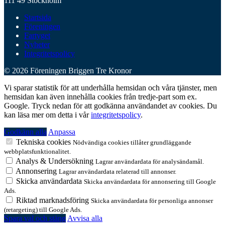
111 49 Stockholm
Startsida
Föreningen
Fartyget
Nyheter
Integritetspolicy
© 2026 Föreningen Briggen Tre Kronor
Vi sparar statistik för att underhålla hemsidan och våra tjänster, men
hemsidan kan även innehålla cookies från tredje-part som ex.
Google. Tryck nedan för att godkänna användandet av cookies. Du
kan läsa mer om detta i vår
integritetspolicy
.
Godkänn alla
Anpassa
Tekniska cookies
Nödvändiga cookies tillåter grundläggande
webbplatsfunktionalitet.
Analys & Undersökning
Lagrar användardata för analysändamål.
Annonsering
Lagrar användardata relaterad till annonser.
Skicka användardata
Skicka användardata för annonsering till Google
Ads.
Riktad marknadsföring
Skicka användardata för personliga annonser
(retargeting) till Google Ads.
Spara val och stäng
Avvisa alla