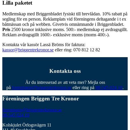
Lilla paketet
Medlemskap med Briggenbladet fysiskt till brevlådan. 10% rabatt på
segling för en person. Reklamplats vid föreningens deltagande i t ex
båtmässan och på webben. Givetvis omnämnande i Briggenbladet.
Pris
2500 kronor inklusive moms. 500:- medlemskap ej avdragsgillt.
Reklam avdragsgillt 1600:- exklusive moms (moms 400:-).
Kontakta vår kassör Lassä Bröms för faktura:
kassor@briggentrekronor.se
eller ring: 070 812 12 82
Kontakta oss
Är du intresserad av att veta mer? Mejla oss
på
foreningen@briggentrekronor.se
eller ring på
08-545 024 10
.
Föreningen Briggen Tre Kronor
foreningen@briggentrekronor.se
08-545 024 10
Kolskjulet Örlogsvägen 11