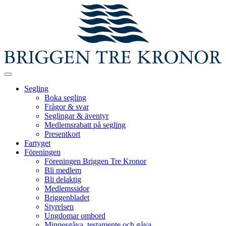
Segling
Boka segling
Frågor & svar
Seglingar & äventyr
Medlemsrabatt på segling
Presentkort
Fartyget
Föreningen
Föreningen Briggen Tre Kronor
Bli medlem
Bli delaktig
Medlemssidor
Briggenbladet
Styrelsen
Ungdomar ombord
Minnesgåva, testamente och gåva