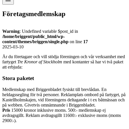
Företagsmedlemskap
Warning
: Undefined variable $post_id in
/home/briggent/public_html/wp-
content/themes/briggen/single.php
on line
17
2025-03-10
Är du företagare och vill stödja föreningen och vår verksamhet med
fartyget
Tre Kronor af Stockholm
med kontanter så har vi två paket
att erbjuda:
Stora paketet
Medlemskap med Briggenbladet fysiskt till brevlådan. En
heldagssegling för två personer. Reklamplats ombord på fartyget, på
Kastellholmskajen, vid föreningens deltagande i t ex båtmässan och
på webben. Givetvis omnämnande i Briggenbladet.
Pris
15000 kronor inklusive moms. 500:- medlemskap ej
avdragsgillt. Reklam avdragsgillt 11600:- exklusive moms (moms
2900:-).